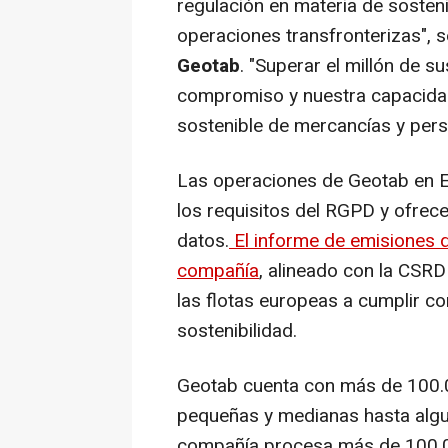
regulación en materia de sosteni
operaciones transfronterizas",
s
Geotab
.
"Superar el millón de 
compromiso y nuestra capacidad
sostenible de mercancías y per
Las operaciones de Geotab en 
los requisitos del RGPD y ofrec
datos.
El informe de emisiones d
compañía
, alineado con la CSRD
las flotas europeas a cumplir c
sostenibilidad.
Geotab cuenta con más de 100.0
pequeñas y medianas hasta algun
compañía procesa más de 100.00