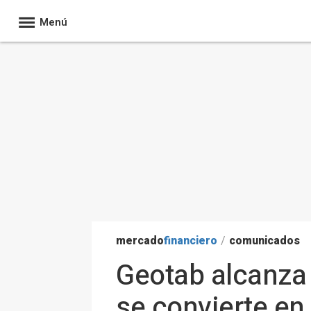
Menú
mercado
financiero
/
comunicados
Geotab alcanza 
se convierte en