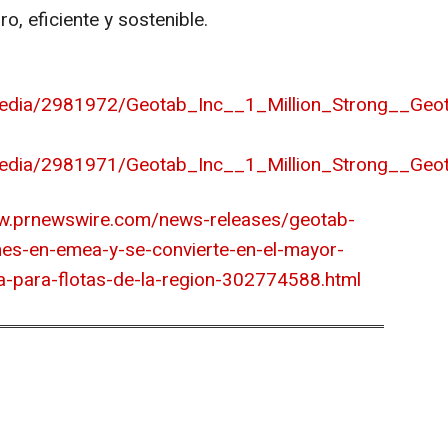
 eficiente y sostenible.
media/2981972/Geotab_Inc__1_Million_Strong__Geo
media/2981971/Geotab_Inc__1_Million_Strong__Geo
ww.prnewswire.com/news-releases/geotab-
ones-en-emea-y-se-convierte-en-el-mayor-
ca-para-flotas-de-la-region-302774588.html