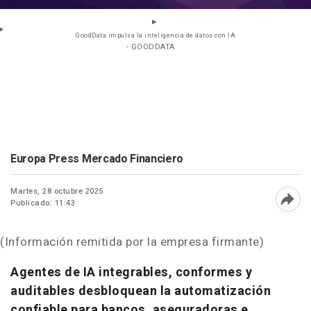
GoodData impulsa la inteligencia de datos con IA
- GOODDATA
Europa Press Mercado Financiero
Martes, 28 octubre 2025
Publicado: 11:43
Abri
(Información remitida por la empresa firmante)
Agentes de IA integrables, conformes y
auditables desbloquean la automatización
confiable para bancos, aseguradoras e