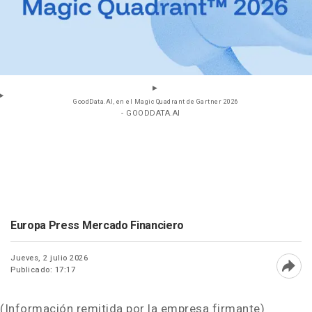
GoodData.AI, en el Magic Quadrant de Gartner 2026
- GOODDATA.AI
Europa Press Mercado Financiero
Jueves, 2 julio 2026
Publicado: 17:17
Abri
(Información remitida por la empresa firmante)