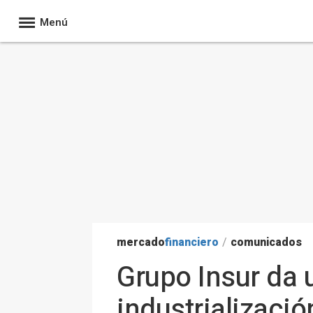
Menú
mercado
financiero
/
comunicados
Grupo Insur da 
industrializaci