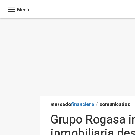
Menú
mercado
financiero
/
comunicados
Grupo Rogasa i
inmobiliaria de