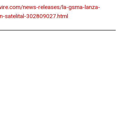
ire.com/news-releases/la-gsma-lanza-
n-satelital-302809027.html