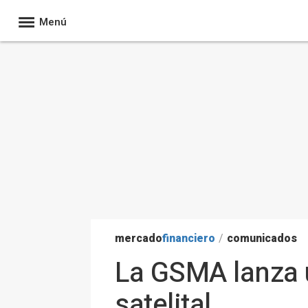
Menú
mercado
financiero
/
comunicados
La GSMA lanza u
satelital