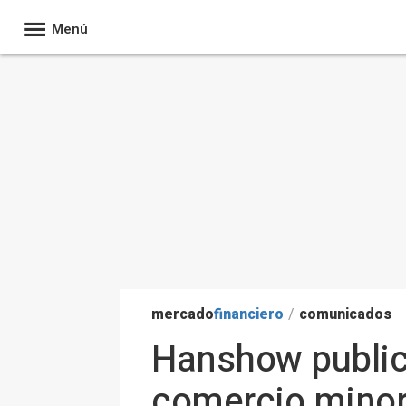
Menú
mercado
financiero
/
comunicados
Hanshow public
comercio minori