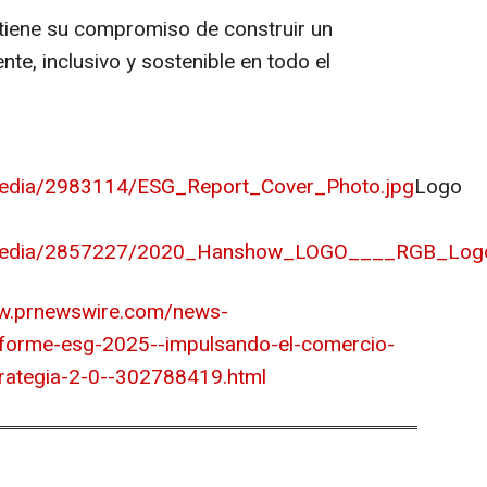
tiene su compromiso de construir un
nte, inclusivo y sostenible en todo el
media/2983114/ESG_Report_Cover_Photo.jpg
Logo
/media/2857227/2020_Hanshow_LOGO____RGB_Logo
ww.prnewswire.com/news-
nforme-esg-2025--impulsando-el-comercio-
trategia-2-0--302788419.html