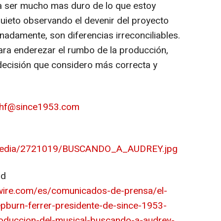
 a ser mucho mas duro de lo que estoy
uieto observando el devenir del proyecto
nadamente, son diferencias irreconciliables.
ara enderezar el rumbo de la producción,
a decisión que considero más correcta y
hf@since1953.com
/media/2721019/BUSCANDO_A_AUDREY.jpg
ad
wire.com/es/comunicados-de-prensa/el-
pburn-ferrer-presidente-de-since-1953-
produccion-del-musical-buscando-a-audrey-