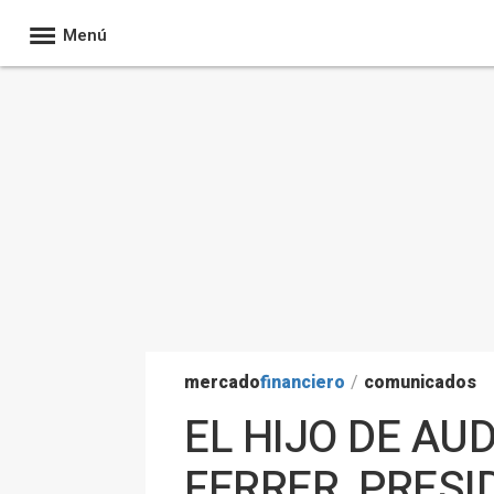
Menú
mercado
financiero
/
comunicados
EL HIJO DE A
FERRER, PRESI