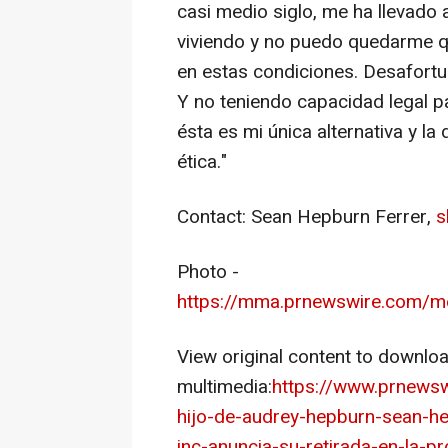
casi medio siglo, me ha llevado
viviendo y no puedo quedarme q
en estas condiciones. Desafortu
Y no teniendo capacidad legal p
ésta es mi única alternativa y l
ética."
Contact:
Sean Hepburn Ferrer
,
s
Photo -
https://mma.prnewswire.com
View original content to downlo
multimedia:
https://www.prnews
hijo-de-audrey-hepburn-sean-he
inc-anuncia-su-retirada-en-la-