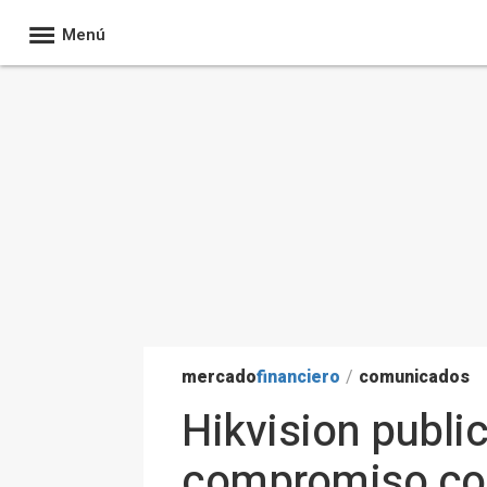
Menú
mercado
financiero
/
comunicados
Hikvision publi
compromiso con 