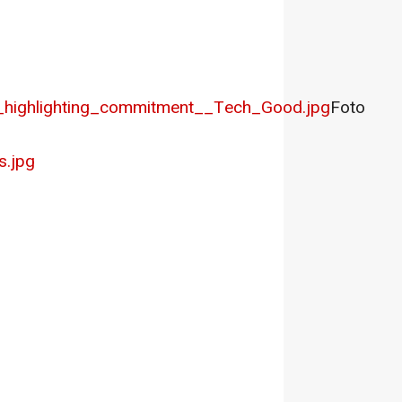
_highlighting_commitment__Tech_Good.jpg
Foto
s.jpg