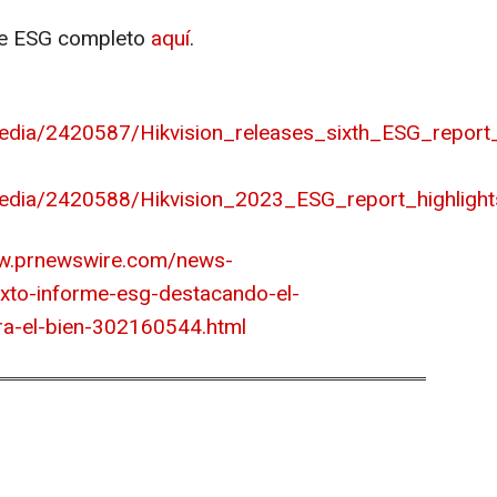
rme ESG completo
aquí
.
edia/2420587/Hikvision_releases_sixth_ESG_report
edia/2420588/Hikvision_2023_ESG_report_highlight
ww.prnewswire.com/news-
exto-informe-esg-destacando-el-
a-el-bien-302160544.html