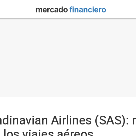
inavian Airlines (SAS): r
 los viajes aéreos