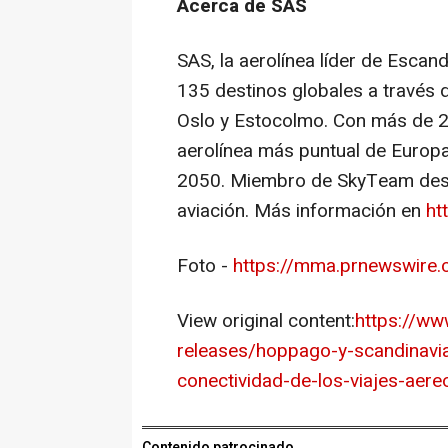
Acerca de SAS
SAS, la aerolínea líder de Escan
135 destinos globales a través
Oslo
y Estocolmo. Con más de 25
aerolínea más puntual de Europa
2050. Miembro de SkyTeam desde
aviación. Más información en
ht
Foto -
https://mma.prnewswir
View original content:
https://w
releases/hoppago-y-scandinavian
conectividad-de-los-viajes-aer
Contenido patrocinado