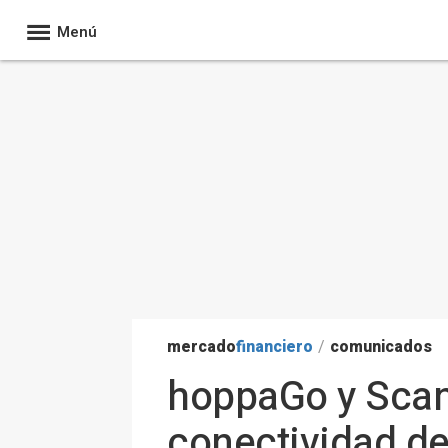
Menú
mercado
financiero
/
comunicados
hoppaGo y Scand
conectividad de