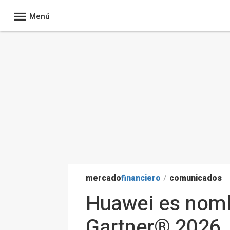
Menú
mercado
financiero
/
comunicados
Huawei es nomb
Gartner® 2026