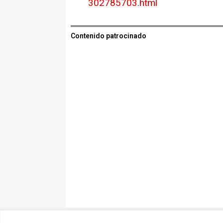
302785703.html
Contenido patrocinado