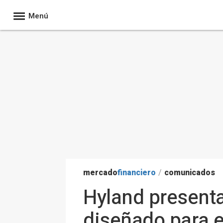
Menú
mercado
financiero
/
comunicados
Hyland present
diseñado para 