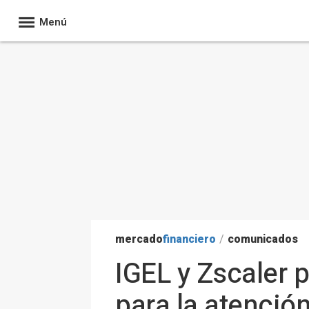
Menú
mercado
financiero
/
comunicados
IGEL y Zscaler 
para la atenció