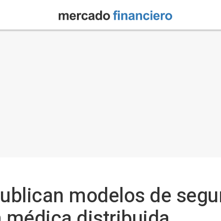
publican modelos de segur
n médica distribuida