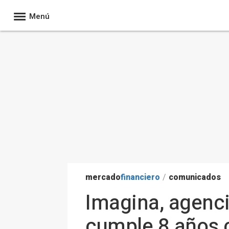
Menú
mercado
financiero
/
comunicados
Imagina, agenci
cumple 8 años c