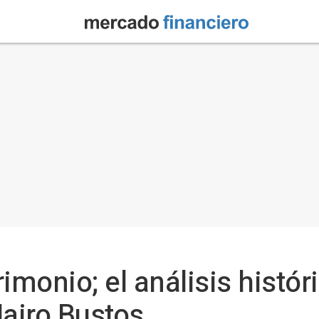
imonio; el análisis histór
airo Bustos