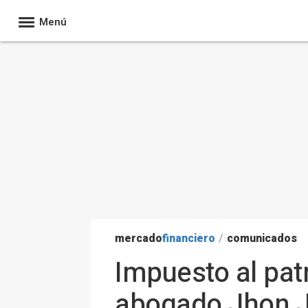
Menú
mercado
financiero
/
comunicados
Impuesto al patr
abogado Jhon J