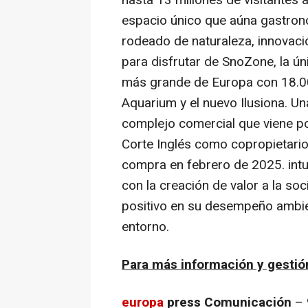
hasta 13 millones de visitantes 
espacio único que aúna gastron
rodeado de naturaleza, innovació
para disfrutar de SnoZone, la ún
más grande de Europa con 18.00
Aquarium y el nuevo Ilusiona. U
complejo comercial que viene p
Corte Inglés como copropietari
compra en febrero de 2025. int
con la creación de valor a la so
positivo en su desempeño ambie
entorno.
Para más información y gestión
europa
press Comunicación
– 