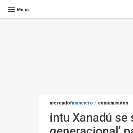
Menú
mercado
financiero
/
comunicados
intu Xanadú se 
generacional’ p