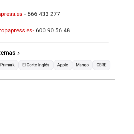
apress.es
- 666 433 277
ropapress.es-
600 90 56 48
 temas
Primark
El Corte Inglés
Apple
Mango
CBRE