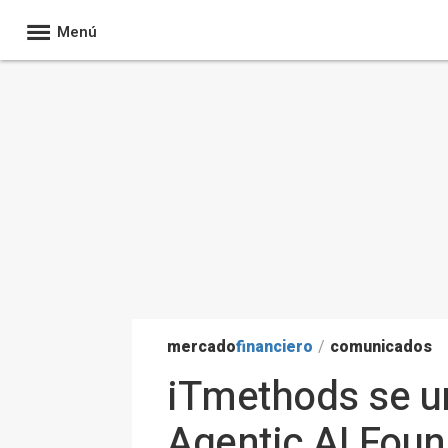
Menú
mercado
financiero
/
comunicados
iTmethods se un
Agentic AI Foun