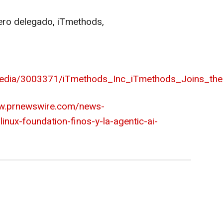
ero delegado, iTmethods,
media/3003371/iTmethods_Inc_iTmethods_Joins_th
ww.prnewswire.com/news-
inux-foundation-finos-y-la-agentic-ai-