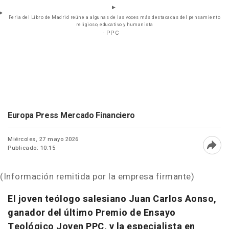
Feria del Libro de Madrid reúne a algunas de las voces más destacadas del pensamiento
religioso, educativo y humanista
- PPC
Europa Press Mercado Financiero
Miércoles, 27 mayo 2026
Publicado: 10:15
Abri
(Información remitida por la empresa firmante)
El joven teólogo salesiano Juan Carlos Aonso,
ganador del último Premio de Ensayo
Teológico Joven PPC, y la especialista en