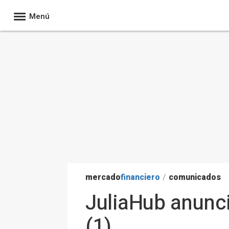
Menú
mercado
financiero
/
comunicados
JuliaHub anunci
(1)