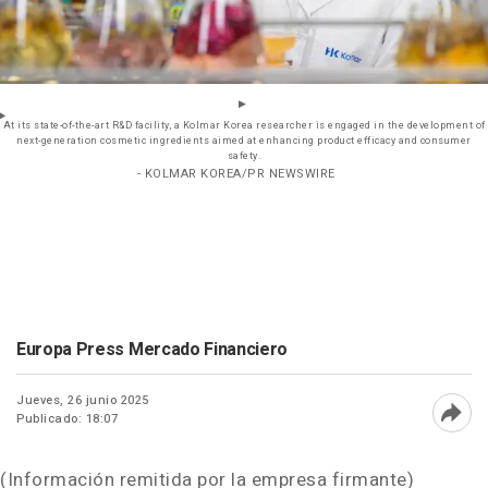
At its state-of-the-art R&D facility, a Kolmar Korea researcher is engaged in the development of
next-generation cosmetic ingredients aimed at enhancing product efficacy and consumer
safety.
- KOLMAR KOREA/PR NEWSWIRE
Europa Press Mercado Financiero
Jueves, 26 junio 2025
Publicado: 18:07
Abri
(Información remitida por la empresa firmante)