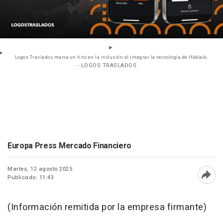
Logos Traslados marca un hito en la inclusión al integrar la tecnología de Háblalo.
- LOGOS TRASLADOS.
Europa Press Mercado Financiero
Martes, 12 agosto 2025
Publicado: 11:43
Abri
(Información remitida por la empresa firmante)