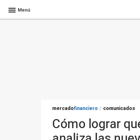
Menú
mercado
financiero
/
comunicados
Cómo lograr que
analiza las nuev