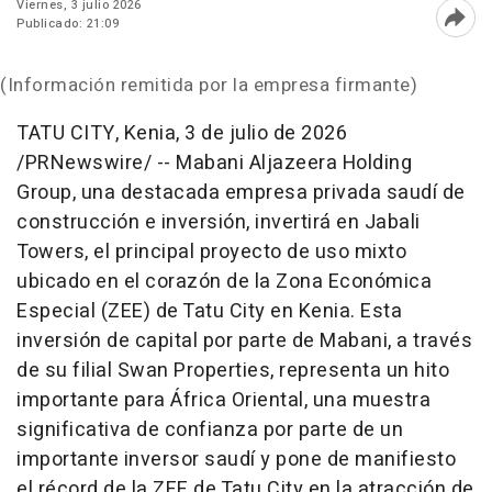
Viernes, 3 julio 2026
Publicado: 21:09
Abri
(Información remitida por la empresa firmante)
TATU CITY, Kenia
,
3 de julio de 2026
/PRNewswire/ -- Mabani Aljazeera Holding
Group, una destacada empresa privada saudí de
construcción e inversión, invertirá en Jabali
Towers, el principal proyecto de uso mixto
ubicado en el corazón de la Zona Económica
Especial (ZEE) de Tatu City en Kenia. Esta
inversión de capital por parte de Mabani, a través
de su filial Swan Properties, representa un hito
importante para África Oriental, una muestra
significativa de confianza por parte de un
importante inversor saudí y pone de manifiesto
el récord de la ZEE de Tatu City en la atracción de