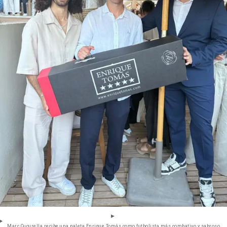
Marc Cucurella recibe una paleta Enrique Tomás como futbolista más combativo y sabroso