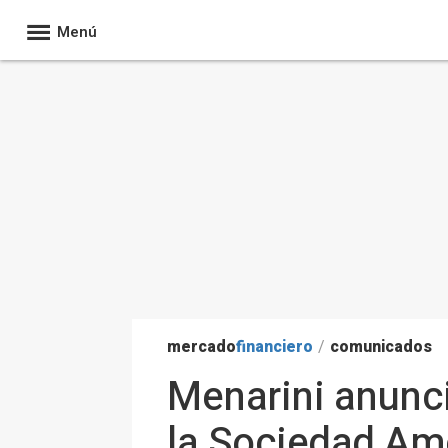
Menú
mercado
financiero
/
comunicados
Menarini anunci
la Sociedad Am