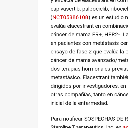
y eficacia de elacestrant en com
capivasertib, palbociclib, riboc
(
NCT05386108
) es un estudio 
evalúa elacestrant en combinaci
cáncer de mama ER+, HER2-. La 
en pacientes con metástasis cer
ensayo de fase 2 que evalúa la e
cáncer de mama avanzado/metas
dos terapias hormonales previas
metastásico. Elacestrant tambié
dirigidos por investigadores, e
otras compañías, tanto en cánc
inicial de la enfermedad.
Para notificar SOSPECHAS DE 
Stemline Therapeutics, Inc. en
a