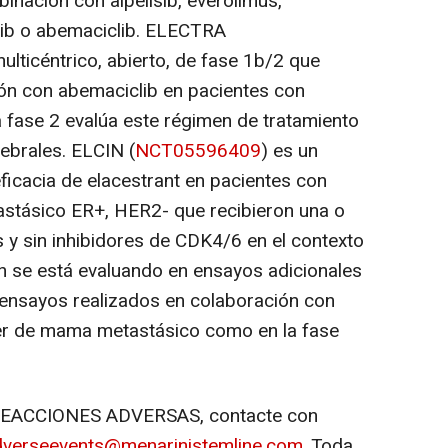
binación con alpelisib, everolimus,
iclib o abemaciclib. ELECTRA
multicéntrico, abierto, de fase 1b/2 que
ón con abemaciclib en pacientes con
fase 2 evalúa este régimen de tratamiento
ebrales. ELCIN (
NCT05596409
) es un
ficacia de elacestrant en pacientes con
tásico ER+, HER2- que recibieron una o
 y sin inhibidores de CDK4/6 en el contexto
n se está evaluando en ensayos adicionales
n ensayos realizados en colaboración con
er de mama metastásico como en la fase
REACCIONES ADVERSAS, contacte con
dverseevents@menarinistemline.com
. Toda