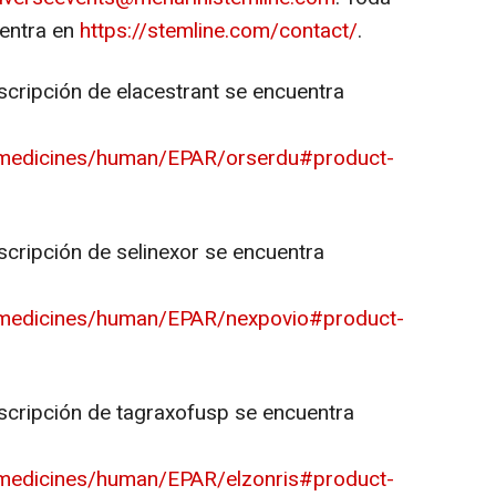
uentra en
https://stemline.com/contact/
.
cripción de elacestrant se encuentra
/medicines/human/EPAR/orserdu#product-
cripción de selinexor se encuentra
/medicines/human/EPAR/nexpovio#product-
scripción de tagraxofusp se encuentra
/medicines/human/EPAR/elzonris#product-