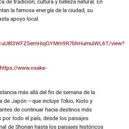
 de tradición, cultura y belleza natural. En
tan la famosa energía de la ciudad, su
asta apoyo local.
le/d/1uU8l3WFZ5emHiqGYMm9R7bhHumuIWL6T/view?
https://www.osaka-
tancia más allá del fin de semana de la
da de Japón —que incluye Tokio, Kioto y
ntes de continuar hacia destinos más
s por todo el país, desde los paisajes
nal de Shonan hasta los paisajes históricos