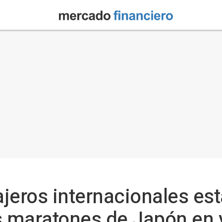
jeros internacionales es
os maratones de Japón en