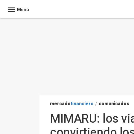
Menú
mercado
financiero
/
comunicados
MIMARU: los via
convirtiendo l