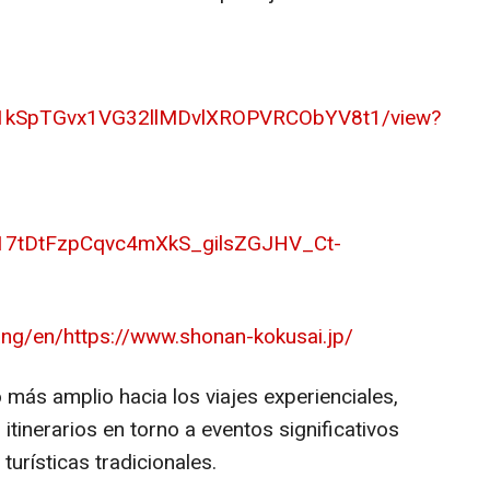
e/d/1kSpTGvx1VG32llMDvlXROPVRCObYV8t1/view?
/d/17tDtFzpCqvc4mXkS_gilsZGJHV_Ct-
ang/en/
https://www.shonan-kokusai.jp/
 más amplio hacia los viajes experienciales,
itinerarios en torno a eventos significativos
 turísticas tradicionales.