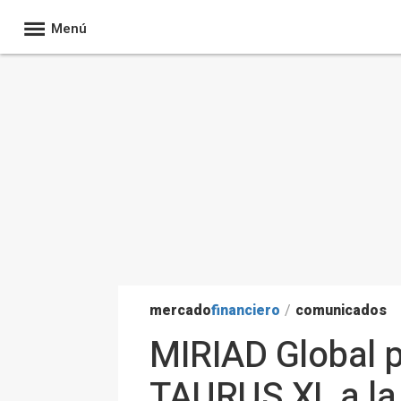
Menú
mercado
financiero
/
comunicados
MIRIAD Global p
TAURUS XL a la