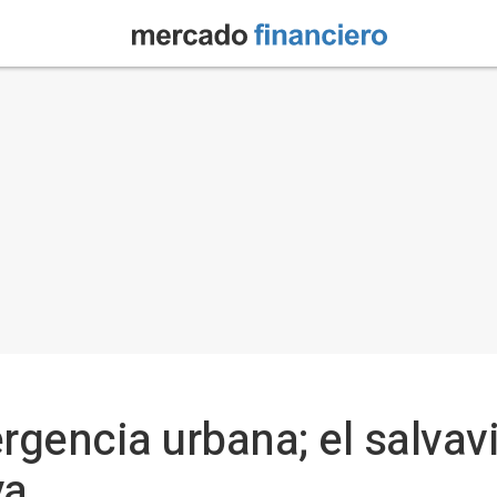
gencia urbana; el salvav
ya