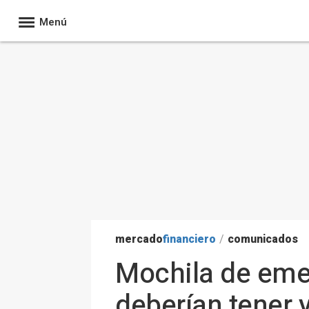
Menú
mercado
financiero
/
comunicados
Mochila de emer
deberían tener 