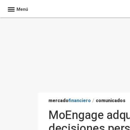
Menú
mercado
financiero
/
comunicados
MoEngage adqui
decisiones pers