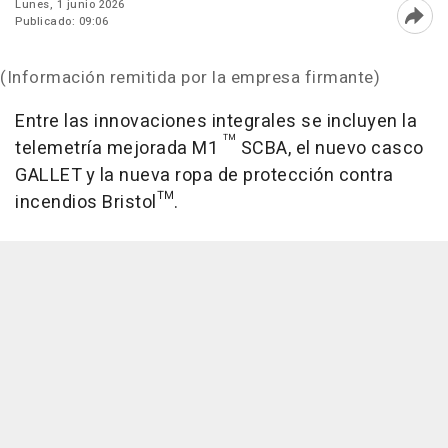
Lunes, 1 junio 2026
Publicado: 09:06
Abri
(Información remitida por la empresa firmante)
Entre las innovaciones integrales se incluyen la
™
telemetría mejorada M1
SCBA, el nuevo casco
GALLET y la nueva ropa de protección contra
incendios Bristol™.