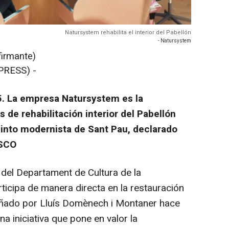
Natursystem rehabilita el interior del Pabellón
- Natursystem
firmante)
PRESS) -
. La empresa Natursystem es la
 de rehabilitación interior del Pabellón
ecinto modernista de Sant Pau, declarado
ESCO
 del Departament de Cultura de la
rticipa de manera directa en la restauración
señado por Lluís Domènech i Montaner hace
na iniciativa que pone en valor la