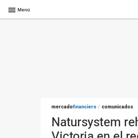
Menú
mercado
financiero
/
comunicados
Natursystem reha
Victoria en el r