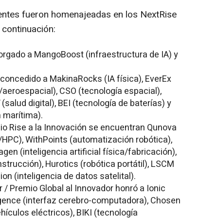
entes fueron homenajeadas en los NextRise
 continuación:
torgado a MangoBoost (infraestructura de IA) y
 concedido a MakinaRocks (IA física), EverEx
a/aeroespacial), CSO (tecnología espacial),
alud digital), BEI (tecnología de baterías) y
marítima).
io Rise a la Innovación se encuentran Qunova
PC), WithPoints (automatización robótica),
en (inteligencia artificial física/fabricación),
strucción), Hurotics (robótica portátil), LSCM
on (inteligencia de datos satelital).
r / Premio Global al Innovador honró a Ionic
lligence (interfaz cerebro-computadora), Chosen
hículos eléctricos), BIKI (tecnología