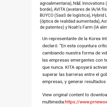
agroalimentaria), N&E Innovations 
borde), AVITA (avatares de IA/IA fí
BUYCO (SaaS de logística), Hybrid 
(óptica de realidad aumentada), Aste
de patentes) y Noah's Farm (IA alim
Un representante de la Korea Int
declaró: "En esta coyuntura crít
cambiando nuestra forma de vida
las empresas emergentes con t
que nunca. KITA apoyará activa
superar las barreras entre el gob
empresas, y generar resultados 
View original content to downlo
multimedia:
https://www.prnewsw