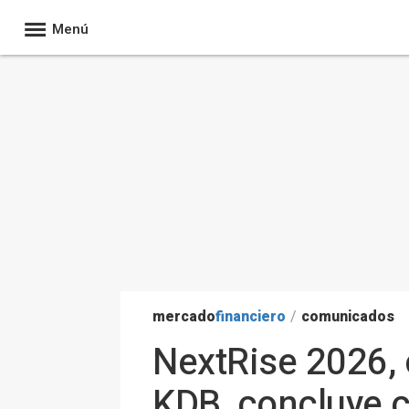
Menú
mercado
financiero
/
comunicados
NextRise 2026,
KDB, concluye c