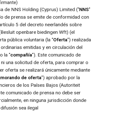
firmante)
a de NNS Holding (Cyprus) Limited ("
NNS
"
do de prensa se emite de conformidad con
 artículo 5 del decreto neerlandés sobre
(Besluit openbare biedingen Wft) (el
rta pública voluntaria (la "
Oferta
") realizada
rdinarias emitidas y en circulación del
 o la "
compañía
"). Este comunicado de
 ni una solicitud de oferta, para comprar o
ier oferta se realizará únicamente mediante
morando de oferta
") aprobado por la
cieros de los Países Bajos (Autoriteit
Este comunicado de prensa no debe ser
arcialmente, en ninguna jurisdicción donde
 difusión sea ilegal