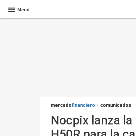
Menú
mercado
financiero
/
comunicados
Nocpix lanza la
H50R para la ca