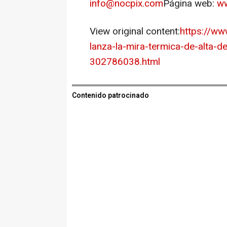
info@nocpix.com
Página web:
w
View original content:
https://ww
lanza-la-mira-termica-de-alta-de
302786038.html
Contenido patrocinado