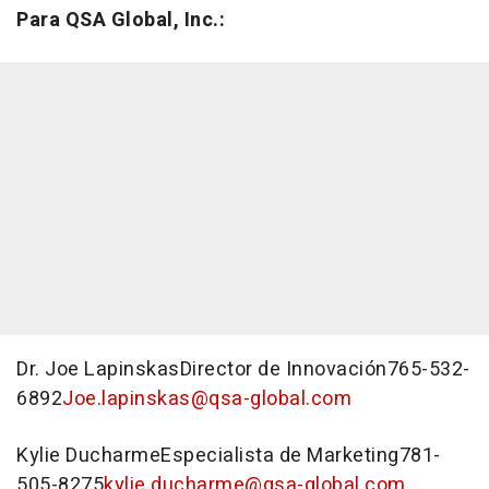
Para QSA Global, Inc.:
Dr. Joe LapinskasDirector de Innovación765-532-
6892
Joe.lapinskas@qsa-global.com
Kylie DucharmeEspecialista de Marketing781-
505-8275
kylie.ducharme@qsa-global.com