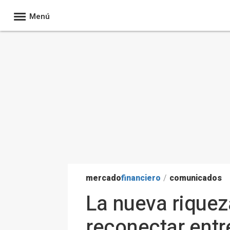
Menú
mercado
financiero
/
comunicados
La nueva riqueza
reconectar entr