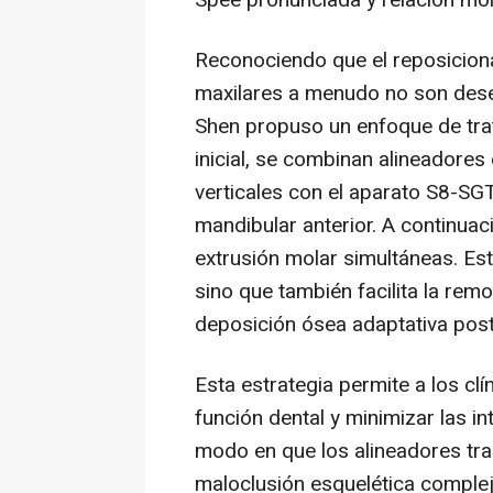
Spee pronunciada y relación mola
Reconociendo que el reposiciona
maxilares a menudo no son desea
Shen propuso un enfoque de trat
inicial, se combinan alineadore
verticales con el aparato S8-SG
mandibular anterior. A continuaci
extrusión molar simultáneas. Es
sino que también facilita la rem
deposición ósea adaptativa poster
Esta estrategia permite a los clín
función dental y minimizar las in
modo en que los alineadores tr
maloclusión esquelética complej