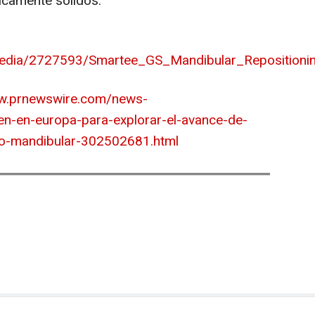
gicamente sólidos.
media/2727593/Smartee_GS_Mandibular_Repositioni
ww.prnewswire.com/news-
en-en-europa-para-explorar-el-avance-de-
to-mandibular-302502681.html