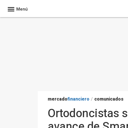
Menú
mercado
financiero
/
comunicados
Ortodoncistas s
avance de Smar