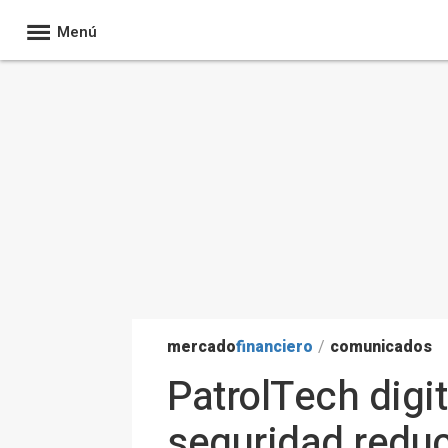
Menú
mercado
financiero
/
comunicados
PatrolTech digit
seguridad redu