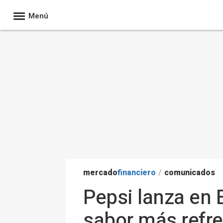
Menú
mercado
financiero
/
comunicados
Pepsi lanza en
sabor más refre