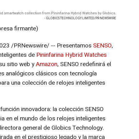
brid smartwatch collection from Pininfarina Hybrid Watches by Globics.
- GLOBICS TECHNOLOGY LIMITED/PR NEWSWIRE
presa firmante)
2023
/PRNewswire/ --
Presentamos
SENSO
,
inteligentes de
Pininfarina Hybrid Watches
su sitio web y
Amazon
, SENSO redefinirá el
es analógicos clásicos con tecnología
ra una colección de relojes inteligentes
 función innovadora: la colección SENSO
ia en el mundo de los relojes inteligentes
irectora general de Globics Technology.
rada en el prestigioso legado y la marca