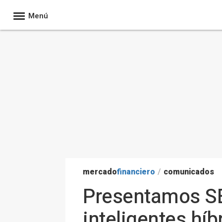
Menú
mercado
financiero
/
comunicados
Presentamos SEN
inteligentes hí