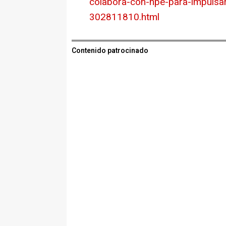
colabora-con-hpe-para-impulsar
302811810.html
Contenido patrocinado