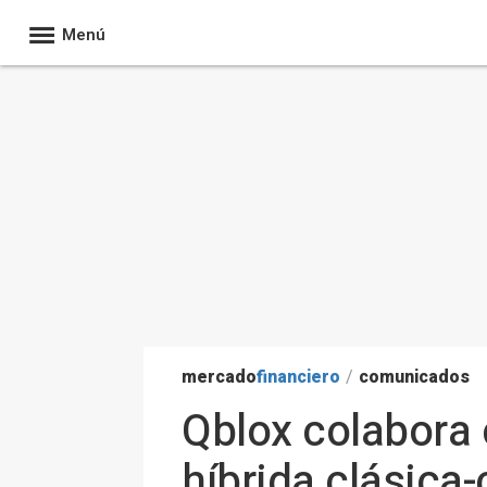
Menú
mercado
financiero
/
comunicados
Qblox colabora
híbrida clásica