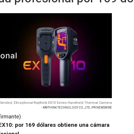
EXtended, EXceptional-Raythink EX10 Series Handheld Thermal Camera
- RAYTHINK TECHNOLOGY CO., LTD./PR NEWSWIRE
firmante)
 EX10: por 169 dólares obtiene una cámara
fesional