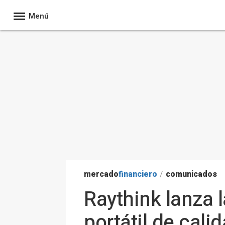
Menú
mercado
financiero
/
comunicados
Raythink lanza 
portátil de cali