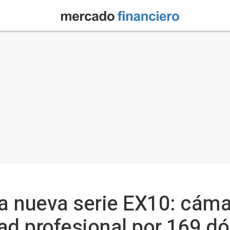
la nueva serie EX10: cám
dad profesional por 169 dó