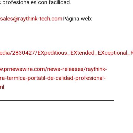
 profesionales con facilidad.
sales@raythink-tech.com
Página web:
edia/2830427/EXpeditious_EXtended_EXceptional_
w.prnewswire.com/news-releases/raythink-
a-termica-portatil-de-calidad-profesional-
ml