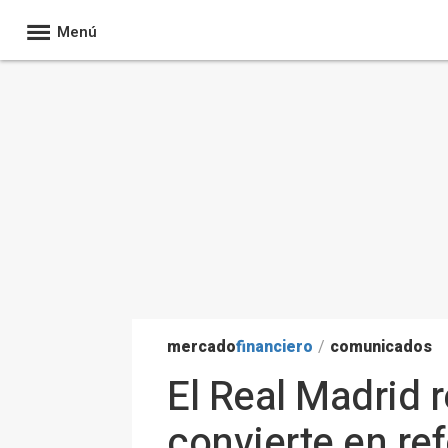
Menú
mercado
financiero
/
comunicados
El Real Madrid 
convierte en re