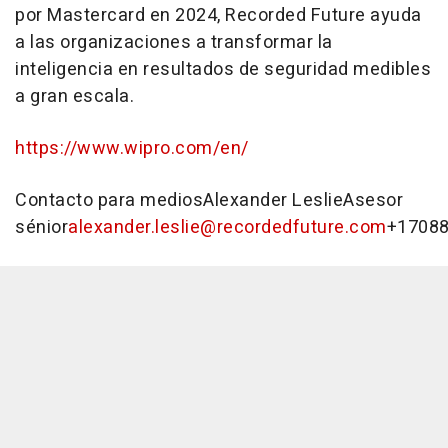
por Mastercard en 2024, Recorded Future ayuda
a las organizaciones a transformar la
inteligencia en resultados de seguridad medibles
a gran escala.
https://www.wipro.com/en/
Contacto para mediosAlexander LeslieAsesor
sénior
alexander.leslie@recordedfuture.com
+1708