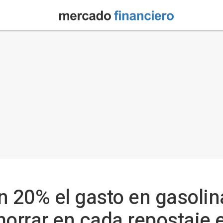
 20% el gasto en gasolina
horrar en cada repostaje 