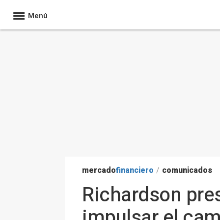
Menú
mercado
financiero
/
comunicados
Richardson pres
impulsar el ca