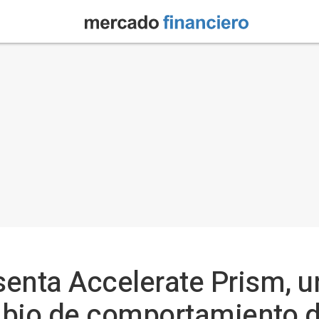
enta Accelerate Prism, u
mbio de comportamiento d