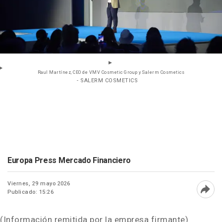
Raul Martínez, CEO de VMV Cosmetic Group y Salerm Cosmetics
- SALERM COSMETICS
Europa Press Mercado Financiero
Viernes, 29 mayo 2026
Publicado: 15:26
Abri
(Información remitida por la empresa firmante)