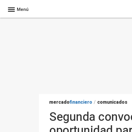
Menú
mercado
financiero
/
comunicados
Segunda convoc
oportunidad pa