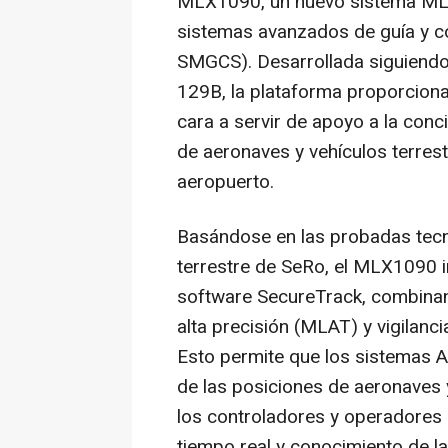
MLX1090, un nuevo sistema
ML
sistemas avanzados de guía y co
SMGCS
). Desarrollada siguien
129B, la plataforma proporciona
cara a servir de apoyo a la conc
de aeronaves y vehículos terres
aeropuerto.
Basándose en las probadas tecn
terrestre de SeRo, el MLX1090 i
software SecureTrack, combinan
alta precisión (MLAT) y vigilanc
Esto permite que los sistemas 
de las posiciones de aeronaves 
los controladores y operadores 
tiempo real y conocimiento de la