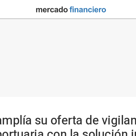
plía su oferta de vigila
ortuaria con la solución 