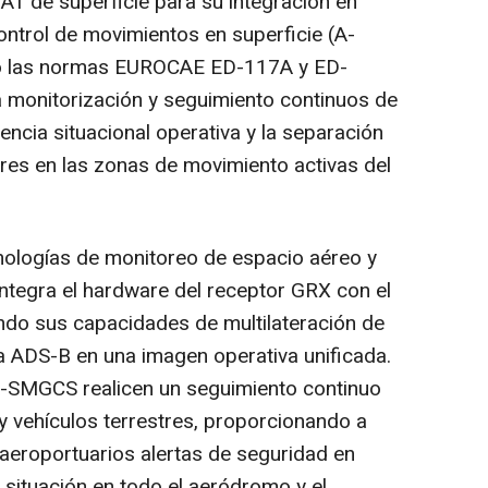
AT
de superficie para su integración en
ntrol de movimientos en superficie (
A-
do las normas
EUROCAE
ED-117A y ED-
 monitorización y seguimiento continuos de
iencia
situacional
operativa y la separación
tres en las zonas de movimiento activas del
ologías de monitoreo de espacio aéreo y
ntegra el hardware del receptor GRX con el
do sus capacidades de multilateración de
ia ADS-B en una imagen operativa unificada.
A-SMGCS realicen un seguimiento continuo
y vehículos terrestres, proporcionando a
aeroportuarios alertas de seguridad en
 situación en todo el aeródromo y el