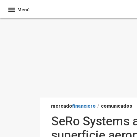
Menú
mercado
financiero
/
comunicados
SeRo Systems am
superficie aerop