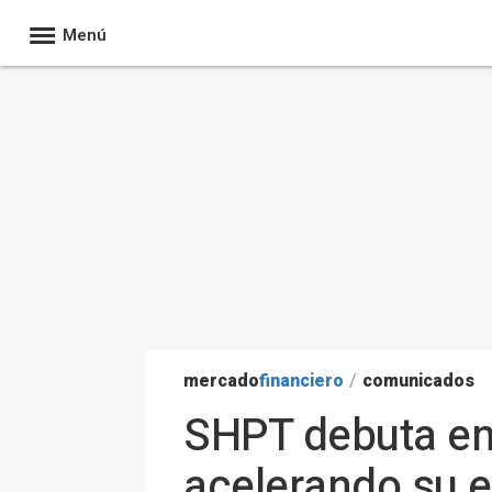
Menú
mercado
financiero
/
comunicados
SHPT debuta en
acelerando su 